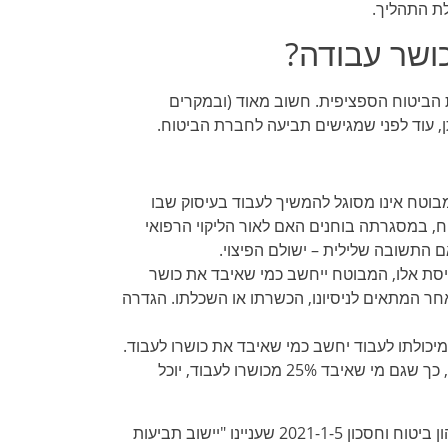
ת התהליך.
כושר עבודה?
הביטוח הספציפית. חשוב מאוד (ובמקרים
ן, עוד לפני שמגישים תביעה לחברת הביטוח.
וטח אינו מסוגל להמשיך לעבוד בעיסוק שבו
ח, במסגרתה בוחנים האם לאור הליקוי הרפואי
 התשובה שלילית – ישולם הפיצוי.
ליסת אלו, המבוטח ייחשב כמי שאיבד את כושר
אחר המתאים לניסיונו, הכשרתו או השכלתו. הגדרה
אובדן כושר עבודה חלקי – לרוב, רק מי שאיבד 75% מיכולתו לעבוד יחשב כמי שאיבד את כושרו לעבוד.
עם זאת, בחלק מפוליסות הביטוח קיימת הרחבה להגדרה, כך שגם מי שאיבד 25% מכושרו לעבוד, יוכל
בהתאם לסעיף 20 להוראת חוזר הממונה על שוק ההון ביטוח וחסכון 2021-1-5 שעניינו "יישוב תביעות