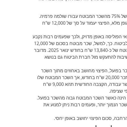
במרבית המקרים הפיצוי משולם באופן חודשי, בסך של 75% מהשכר המבוטח עבורו שולמה פרמיה.
כלומר, אם אדם הרוויח 16,000 ש"ח ושכרו בוטח באופן מלא, הפיצוי יעמוד על סך של 12,000 ש"ח
י הפוליסה באופן מדויק, ולכך שפעמים רבות נקבע
שהשכר המבוטח צמוד למדד הידוע במועד הכניסה לביטוח. כך, למשל, שכר מבוטח בסכום של 12,000
₪ בפוליסה מחודש ינואר 2020, שווה ערך לשכר מבוטח של כ-13,840 ש"ח בחודש ינואר 2025. מדובר
יבות להתעקש מול חברת הביטוח גם בנושא
 בפועל, הפיצוי מחושב באחוזים מתוך השכר
המבוטח ולא מהמשכורת בפועל. לדוגמה: משה השתכר 20,000 ש"ח בחודש, אך השכר המבוטח שלו
בפוליסה נקבע ל-12,000 ש"ח. במקרה של אובדן כושר עבודה, הקצבה החודשית תהא 9,000 ש"ח
הינה כאשר השכר המבוטח גבוה מהשכר בפועל.
 הנמוך יותר, ופעמים רבות ניתן למנוע את
חבה, סכום הפיצוי יחושב באופן יחסי.