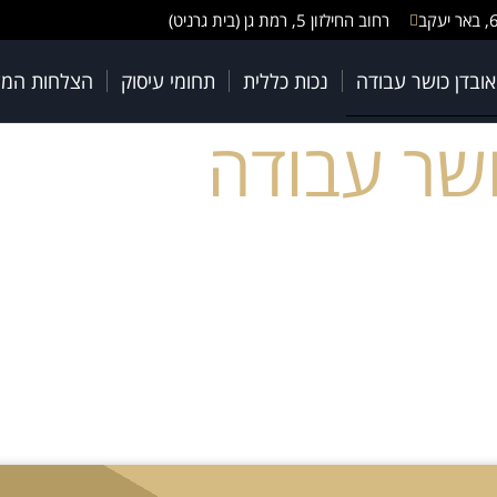
רחוב החילזון 5, רמת גן (בית גרניט)
 אובדן כושר עבודה
נכות כללית
תחומי עיסוק
הצלחות המ
כושר עבודה
לי שלכם
אופן זמני או קבוע, ללא יכולת להתפרנס עקב מחלה
 הביטחון הכלכלית היא קריטית. החוק והפוליסות
ולעיתים אף בפיצוי חד-פעמי, המשולמים על ידי
וטחים בתביעות אובדן כושר עבודה ומלווה אתכם אישית
כזתי עבורכם מידע חיוני וממוקד בנושא תביעות מול
הפניקס, איילון, ביטוח ישיר ועוד).
ד להצלחה.