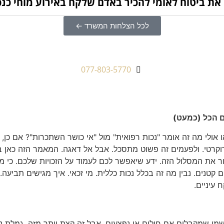
את ביטוח לאומי להכיר באדם שלקח באירוע מוחי כנ
לכל הצלחות המשרד ←
077-803-5770
ם הכל (כמעט)
 אולי מה זה אומר "נכות רפואית" מול "אי כושר השתכרות"? אם כן,
רוקרטי. ולפעמים זה פשוט מתסכל. אבל אל דאגה. המאמר הזה כאן ב
ר את המסלול הזה. ידע שיאפשר לכם לעמוד על הזכויות שלכם. כי מ
ם קטנים. נבין מה זה בכלל נכות כללית. מי זכאי. איך מגישים תבי
 עיניים.
מי שמקבלים אם חולים או נפצעים. אבל זה קצת יותר מזה. גמלת נ