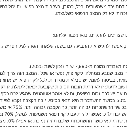
תם ירד משמעותית. הכל, כמובן, בעקבות מצב רפואי. זה יכול להיות 
רות. לא רק המצב הרפואי כשלעצמו.
 שצריכים להתקיים. בואו נעבור עליהם:
7,99 ש"ח (נכון לשנת 2025).
 מצב שנובע ממחלה, ליקוי פיזי, נפשי או שכלי. המצב הזה צריך לגר
גם אם יש לכם נכות רפואית, זה לא אומר אוטומטית שמגיע לכם כס
הרפואי פוגע ביכולת שלכם לעבוד ולהרוויח? פגיעה של לפחות 50% בכושר ההשתכרות היא תנאי
אז רגע,
שלכם, או במק