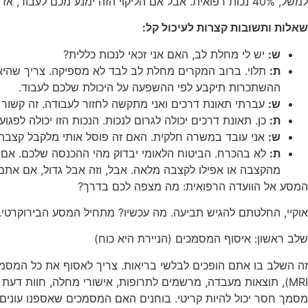
למשל, 40% נכות רפואית. אבל אם הליקוי הזה ימנע מכם לעבוד, אז דרגת אי כושר ההשתכרות שלכם יכולה להיות גבוהה יותר. ההתאמה בין המצב הרפואי לפגיעה בתפקוד וביכולת העבודה – זה המפתח.
שאלות ותשובות קצרות לעיכול קל:
ש:
יש לי מחלת לב, האם אני זכאי לנכות כללית?
ת:
תלוי. ברוב המקרים מחלת לב לבד לא מספיקה. צריך שהיא
ההשתכרות תיקבע לפי ההשפעה על היכולת שלכם לעבוד.
ש:
עברתי תאונת דרכים ואני מתקשה לחזור לעבודה. זה קשור 
ת:
כן. תאונת דרכים יכולה לגרום לנכות. הנכות הזו יכולה לפג
ש:
אני עובד במשרה חלקית. האם זה פוסל אותי מלקבל קצבת 
ת:
לא בהכרח. הביטוח הלאומי יבדוק מהי ההכנסה שלכם. אם 
מהקצבה או אפילו לקצבה מלאה. אבל, וזה אבל גדול, אם אתם מרוויחים מעל 7,990 ש"ח, התביעה שלכם כלל לא תיבחן בב
המסע אל הוועדה הרפואית: מה מצפה לכם בדרך?
אוקיי, החלטתם להגיש תביעה. מה עכשיו? מתחיל המסע הבירוקרטי. 
שלב ראשון: איסוף המסמכים (הניירת היא כוח)
MRI), תוצאות מעבדה, מרשמים לתרופות, אישורי מחלה, חוות דעת
מסמך חסר יכול להיות קריטי. בוחנים האם המסמכים שאספנו עונ