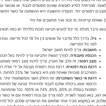
לאומי. מטרתה? לסייע לאנשים שאינם מסוגלים לעבוד. או שכושר עבוד
מצבים רפואיים יחד. הנקודה החשובה היא ההשפעה על כושר ההשתכ
2 שאלות קריטיות: מי זכאי ואיך מחשבים את זה?
בואו נדבר תכלס. מי יכול להגיש תביעה לנכות כללית? יש כמה תנאים
גיל:
לפני גיל הפרישה.
תושבות:
צריך להיות תושב ישראל.
הכנסה מעבודה:
לצורך הגשת התביעה צריך להיות בעל הכנסה מעבודה נמוכה מ-0
מצב רפואי:
זה הלב של העניין. צריך להיות מצב רפואי מאתגר.
דרגת נכות רפואית:
המורכבים מנכויות שאחת מהן היא בשיעור של 25% לפחות. חשוב לדעת: זו לא דרגת הנכות הסופית שקובעת זכאות לגמלה. זו רק דרגת הנכות הרפואית.
דרגת אי כושר השתכרות:
וזה החלק השני והמשמעותי יותר. 
המזכות בגמלה הן 60%, 65%, 74% או 100%. ככל שהפגיעה בכושר ההשתכרות גבוהה יותר, כך הקצבה גבוהה יותר. 75% אי כושר השתכרות מזכה בקצבה מלאה.