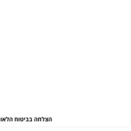
הצלחה בביטוח הלאומי: אושרה דרגת אי