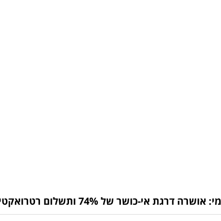
-כושר של 74% ותשלום רטרואקטיבי של כ-18,600 ש"ח