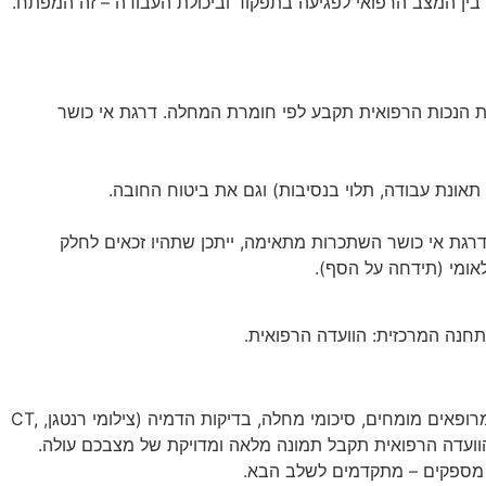
 הנכות הרפואית תקבע לפי חומרת המחלה. דרגת אי כושר
 תאונת עבודה, תלוי בנסיבות) וגם את ביטוח החובה.
גת אי כושר השתכרות מתאימה, ייתכן שתהיו זכאים לחלק
חנה המרכזית: הוועדה הרפואית.
זה השלב בו אתם הופכים לבלשי בריאות. צריך לאסוף את כל המסמכים הרפואיים הרלוונטיים. מה זה אומר הכל? הכל! דו"חות רפואיים מרופאים מומחים, סיכומי מחלה, בדיקות הדמיה (צילומי רנטגן, CT,
 שהוועדה הרפואית תקבל תמונה מלאה ומדויקת של מצבכם עולה.
ם מספקים – מתקדמים לשלב הבא.