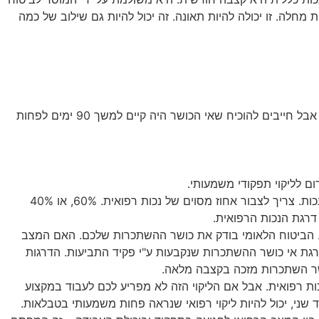
מחלה. זו יכולה להיות תאונה. זה יכול להיות גם שילוב של כמה
בדרך כלל מדובר על אנשים בין גיל 18 לגיל פרישה. טכנית, אפשר להגיש את התביעה גם בשנה שלאחר הגעה לגיל הפרישה, אבל חייבים להוכיח שאי הכושר היה קיים למשך 90 ימים לפחות
ום לליקוי תפקודי משמעותי.
דרגת נכות רפואית נקבעת על ידי ועדה רפואית בביטוח לאומי. יש טבלאות מוגדרות. לכל ליקוי רפואי יש אחוז נכות. צריך לצבור אחוז מסוים של נכות רפואית. 60%, או 40%
ף. הביטוח הלאומי בודק את כושר ההשתכרות שלכם. האם המצב
 בסיסי. גובה הקצבה נקבע לפי דרגת אי כושר ההשתכרות שנקבעות ע"י פקיד התביעות. הדרגות
 בואו נעצור לשנייה. למה צריך גם נכות רפואית וגם אי כושר השתכרות? כי אפשר להיות עם ליקוי רפואי משמעותי. למשל, 70% נכות רפואית. אבל אם הליקוי הזה לא מפריע לכם לעבוד במקצוע
צוע סביר אחר שתואם את הכישורים שלכם, יכול להיות שדרגת אי כושר ההשתכרות שלכם תהיה נמוכה. או אפילו 0%. מצד שני, יכול להיות ליקוי רפואי שנראה פחות משמעותי בטבלאות.