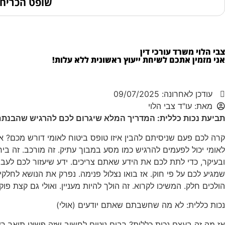
שופט הכריח 
צבי הלוי משרד עורכי דין
אני מזמין אתכם לשיחת ייעוץ ראשונית ללא עלות!
עודכן לאחרונה: 09/07/2025
מאת:
עו"ד צבי הלוי
תביעת נכות כללית: המדריך המלא שיגרום לכם להרגיש שהבנת
קרה לכם פעם שניסיתם להבין איזו טופס ביטוח לאומי דורש מכם? או
לאומי יכול לפעמים להרגיש כמו מסע במבוך עתיק. זה מורכב. זה בי
ובעיקר, כדי לתת לכם את הידע שאתם צריכים. ידע שיעזור לכם לעבו
שמגיע לכם על פי חוק. אז בואו נצלול פנימה. נפרק את הנושא לחלקי
הולכים חלק. המשיכו לקרוא. זה הולך להיות מעניין. ואולי גם קצת פוקח
נכות כללית: לא מה שחשבתם שאתם יודעים (אולי)
אז מה זה בעצם נכות כללית? רבים נוטים לחשוב שזה פשוט תואר רש