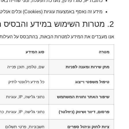
כתובת IP, סוג דפדפן, מערכת הפעלה, זמני שהייה באתר, דפים נצפים ומיקום כללי.
מידע זה נאסף באמצעות עוגיות (Cookies) וכלים אנליטיים (ראה פירוט בסעיף 6).
2. מטרות השימוש במידע והבסיס החוקי
אנו מעבדים את המידע למטרות הבאות, בהתבסס על העילות 
מטרה
סוג המידע
מתן שירות ומענה לפניות
שם, טלפון, תוכן פנייה
טיפול משפטי וייצוג
כל מידע רלוונטי לתיק
שיפור האתר וחווית המשתמש
נתוני גלישה, IP, עוגיות
פרסום, דיוור ושיווק (ניוזלטר)
נתוני גלישה, IP, עוגיות, כתובת דוא"ל, שם, טלפון וכד'
ציות לחוק וניהול ספרים
חשבוניות, פרטי תשלום