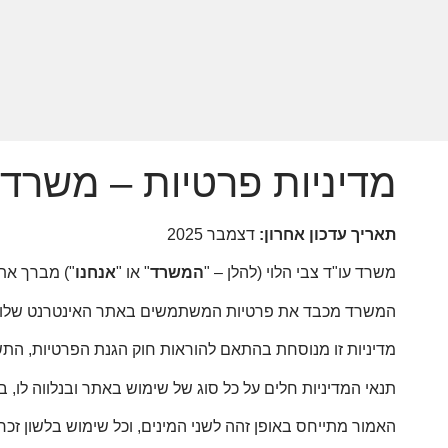
מדיניות פרטיות – משרד ע
תאריך עדכון אחרון:
דצמבר 2025
משרד עו"ד צבי הלוי (להלן – "
המשרד
" או "
אנחנו
") מברך אתכם על כניס
המשרד מכבד את פרטיות המשתמשים באתר האינטרנט שלו ומח
מדיניות זו מנוסחת בהתאם להוראות חוק הגנת הפרטיות, התשמ"א–1981 ותקנותיו, לרבות תיקון מס'
תנאי המדיניות חלים על כל סוג של שימוש באתר ובנלווה לו, ב
האמור מתייחס באופן זהה לשני המינים, וכל שימוש בלשון זכר,