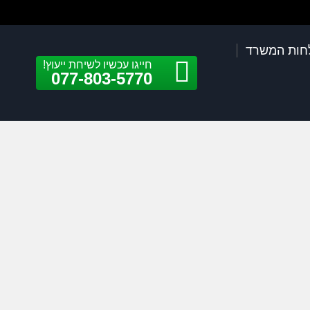
חות המשרד
חייגו עכשיו לשיחת ייעוץ!
077-803-5770