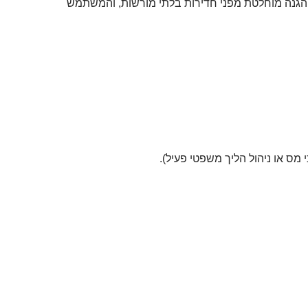
יח הגנה מוחלטת מפני חדירות בלתי מורשות, והמשתמש
מס או ניהול הליך משפטי פעיל).