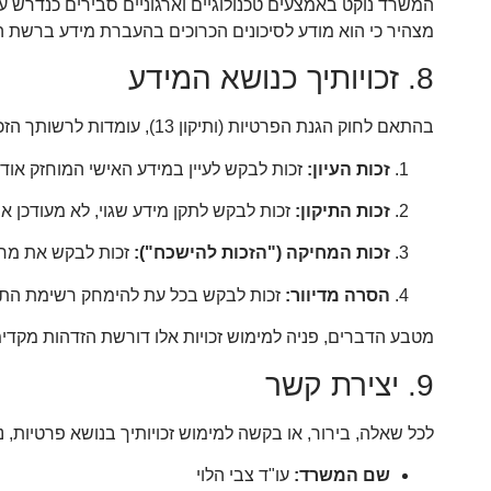
המשרד נוקט באמצעים טכנולוגיים וארגוניים סבירים כנדרש ע
מצהיר כי הוא מודע לסיכונים הכרוכים בהעברת מידע ברשת ה
8. זכויותיך כנושא המידע
בהתאם לחוק הגנת הפרטיות (ותיקון 13), עומדות לרשותך הזכויות הבאות:
זכות העיון:
זכות לבקש לעיין במידע האישי המוחזק אודו
זכות התיקון:
זכות לבקש לתקן מידע שגוי, לא מעודכן או
זכות המחיקה ("הזכות להישכח"):
זכות לבקש את מחיק
הסרה מדיוור:
זכות לבקש בכל עת להימחק רשימת התפו
מטבע הדברים, פניה למימוש זכויות אלו דורשת הזדהות מקד
9. יצירת קשר
לכל שאלה, בירור, או בקשה למימוש זכויותיך בנושא פרטיות, נ
שם המשרד:
עו"ד צבי הלוי