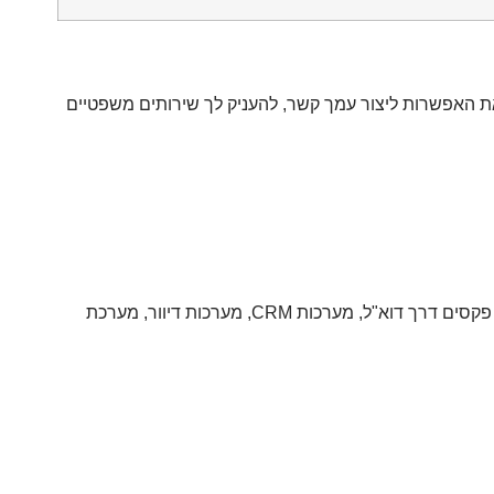
 את האפשרות ליצור עמך קשר, להעניק לך שירותים משפטיים
לצורך תפעול המשרד והאתר ושיווק (כגון: שירותי מחשוב וענן, WordPress, מערכות תקשורת לרבות שירותי פקסים דרך דוא"ל, מערכות CRM, מערכות דיוור, מערכת