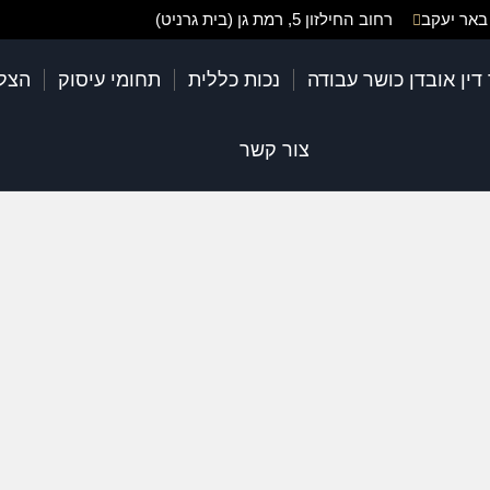
רחוב החילזון 5, רמת גן (בית גרניט)
דין אובדן כושר עבודה
נכות כללית
תחומי עיסוק
הצל
צור קשר